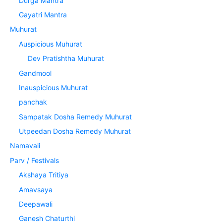
Durga Mantra
Gayatri Mantra
Muhurat
Auspicious Muhurat
Dev Pratishtha Muhurat
Gandmool
Inauspicious Muhurat
panchak
Sampatak Dosha Remedy Muhurat
Utpeedan Dosha Remedy Muhurat
Namavali
Parv / Festivals
Akshaya Tritiya
Amavsaya
Deepawali
Ganesh Chaturthi