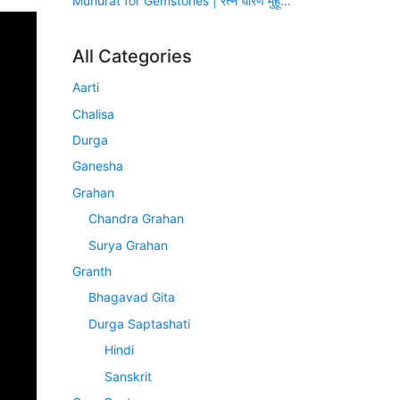
Muhurat for Gemstones | रत्न धारण मुहूर्त (सन् 2026-2027)
All Categories
Aarti
Chalisa
Durga
Ganesha
Grahan
Chandra Grahan
Surya Grahan
Granth
Bhagavad Gita
Durga Saptashati
Hindi
Sanskrit