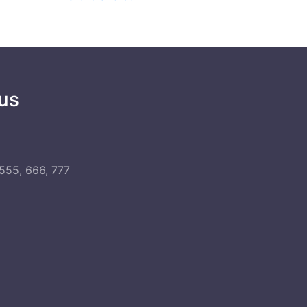
us
555, 666, 777