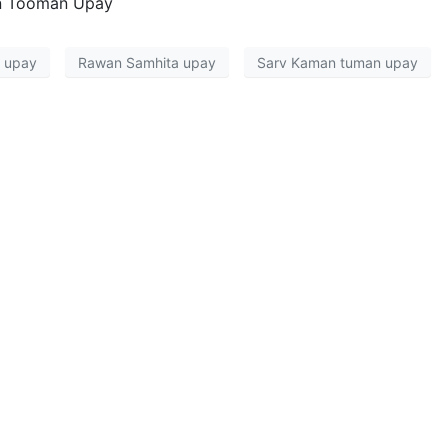
mn Tooman Upay
 upay
Rawan Samhita upay
Sarv Kaman tuman upay