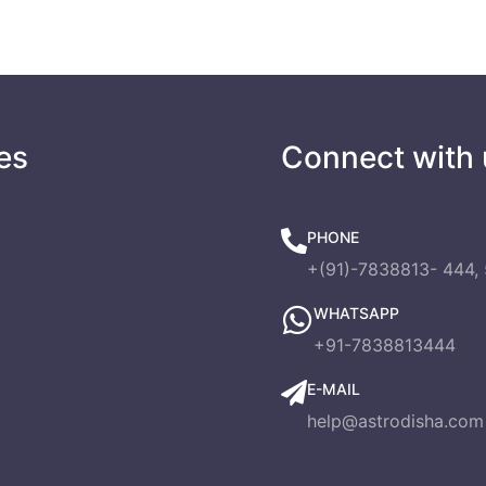
es
Connect with 
PHONE
+(91)-7838813- 444, 
WHATSAPP
+91-7838813444
E-MAIL
help@astrodisha.com