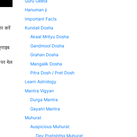
Guru Geeta
Hanuman ji
Important Facts
र करें
Kundali Dosha
Akaal Mrityu Dosha
Gandmool Dosha
्राइब
Grahan Dosha
पर मेल
Mangalik Dosha
Pitra Dosh / Pret Dosh
Learn Astrology
Mantra Vigyan
Durga Mantra
Gayatri Mantra
Muhurat
Auspicious Muhurat
Dev Pratishtha Muhurat