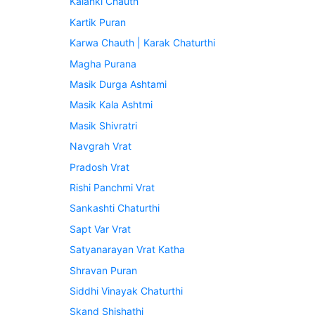
Kalanki Chauth
Kartik Puran
Karwa Chauth | Karak Chaturthi
Magha Purana
Masik Durga Ashtami
Masik Kala Ashtmi
Masik Shivratri
Navgrah Vrat
Pradosh Vrat
Rishi Panchmi Vrat
Sankashti Chaturthi
Sapt Var Vrat
Satyanarayan Vrat Katha
Shravan Puran
Siddhi Vinayak Chaturthi
Skand Shishathi