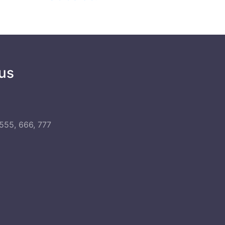
us
555, 666, 777