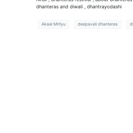
dhanteras and diwali , dhantrayodashi
Akaal Mrityu
deepavali dhanteras
d