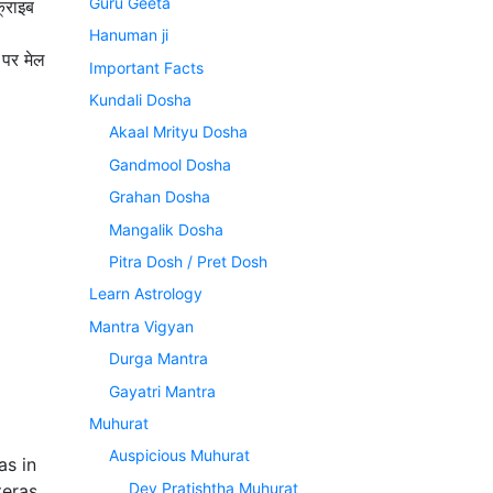
Guru Geeta
्राइब
Hanuman ji
पर मेल
Important Facts
Kundali Dosha
Akaal Mrityu Dosha
Gandmool Dosha
Grahan Dosha
Mangalik Dosha
Pitra Dosh / Pret Dosh
Learn Astrology
Mantra Vigyan
Durga Mantra
Gayatri Mantra
Muhurat
Auspicious Muhurat
as in
Dev Pratishtha Muhurat
eras,