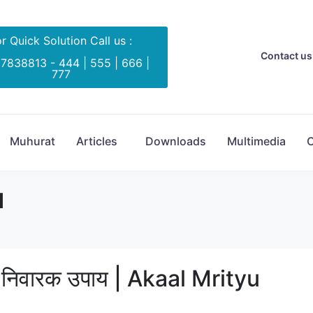
r Quick Solution Call us :
Contact us 
 7838813 - 444 | 555 | 666 |
777
Muhurat
Articles
Downloads
Multimedia
C
u
यु निवारक उपाय | Akaal Mrityu