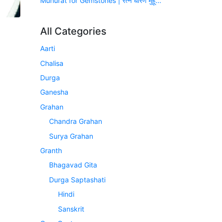
Muhurat for Gemstones | रत्न धारण मुहूर्त (सन् 2026-2027)
All Categories
Aarti
Chalisa
Durga
Ganesha
Grahan
Chandra Grahan
Surya Grahan
Granth
Bhagavad Gita
Durga Saptashati
Hindi
Sanskrit