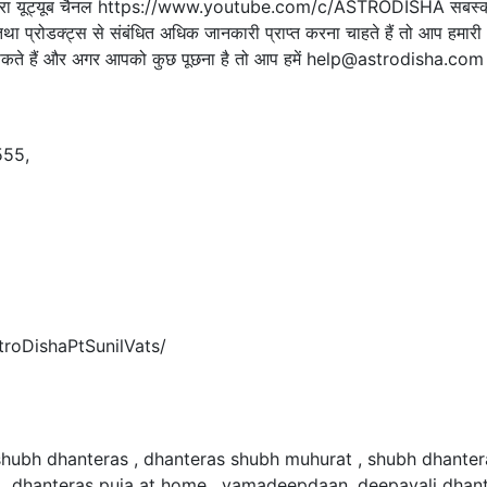
िये हमारा यूट्यूब चैनल https://www.youtube.com/c/ASTRODISHA सबस्‍क
तथा प्रोडक्ट्स से संबंधित अधिक जानकारी प्राप्‍त करना चाहते हैं तो आप हमारी
े हैं और अगर आपको कुछ पूछना है तो आप हमें help@astrodisha.com 
555,
roDishaPtSunilVats/
shubh dhanteras , dhanteras shubh muhurat , shubh dhanter
as , dhanteras puja at home , yamadeepdaan, deepavali dhant