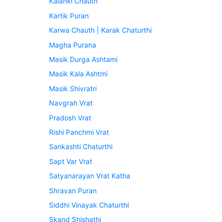
Kalanki Chauth
Kartik Puran
Karwa Chauth | Karak Chaturthi
Magha Purana
Masik Durga Ashtami
Masik Kala Ashtmi
Masik Shivratri
Navgrah Vrat
Pradosh Vrat
Rishi Panchmi Vrat
Sankashti Chaturthi
Sapt Var Vrat
Satyanarayan Vrat Katha
Shravan Puran
Siddhi Vinayak Chaturthi
Skand Shishathi