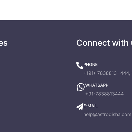
es
Connect with 
PHONE
+(91)-7838813- 444, 
WHATSAPP
+91-7838813444
E-MAIL
help@astrodisha.com