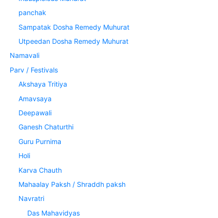
panchak
Sampatak Dosha Remedy Muhurat
Utpeedan Dosha Remedy Muhurat
Namavali
Parv / Festivals
Akshaya Tritiya
Amavsaya
Deepawali
Ganesh Chaturthi
Guru Purnima
Holi
Karva Chauth
Mahaalay Paksh / Shraddh paksh
Navratri
Das Mahavidyas