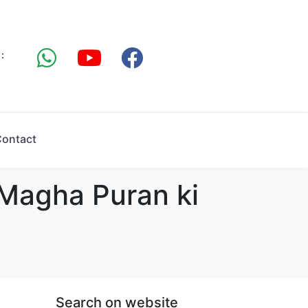
:
ontact
 15 Magha Puran ki
Search on website