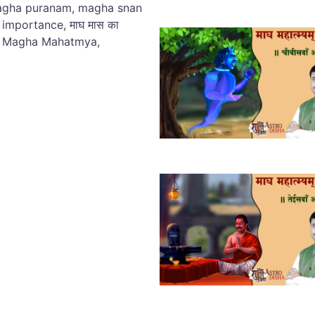
magha puranam, magha snan
mportance, माघ मास का
म् , Magha Mahatmya,