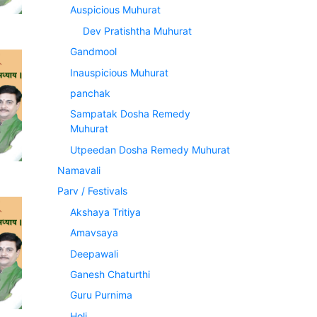
Auspicious Muhurat
Dev Pratishtha Muhurat
Gandmool
Inauspicious Muhurat
panchak
Sampatak Dosha Remedy
Muhurat
Utpeedan Dosha Remedy Muhurat
Namavali
Parv / Festivals
Akshaya Tritiya
Amavsaya
Deepawali
Ganesh Chaturthi
Guru Purnima
Holi