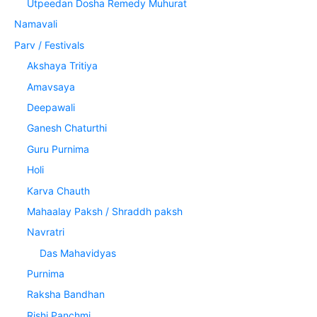
Utpeedan Dosha Remedy Muhurat
Namavali
Parv / Festivals
Akshaya Tritiya
Amavsaya
Deepawali
Ganesh Chaturthi
Guru Purnima
Holi
Karva Chauth
Mahaalay Paksh / Shraddh paksh
Navratri
Das Mahavidyas
Purnima
Raksha Bandhan
Rishi Panchmi