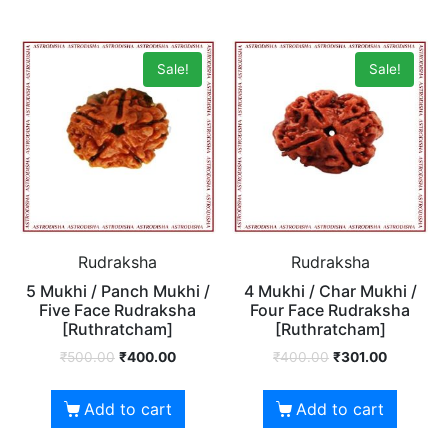
Sale!
Sale!
Rudraksha
Rudraksha
5 Mukhi / Panch Mukhi /
4 Mukhi / Char Mukhi /
Five Face Rudraksha
Four Face Rudraksha
[Ruthratcham]
[Ruthratcham]
₹
500.00
₹
400.00
₹
400.00
₹
301.00
Add to cart
Add to cart