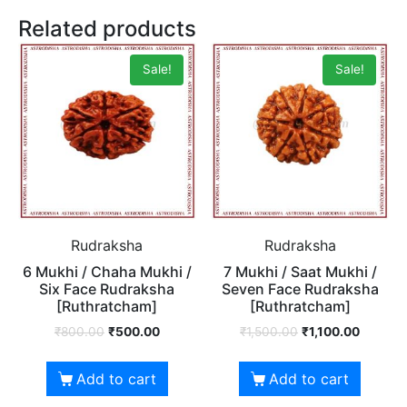
Related products
Sale!
Sale!
Rudraksha
Rudraksha
6 Mukhi / Chaha Mukhi /
7 Mukhi / Saat Mukhi /
Six Face Rudraksha
Seven Face Rudraksha
[Ruthratcham]
[Ruthratcham]
₹
800.00
₹
500.00
₹
1,500.00
₹
1,100.00
Add to cart
Add to cart