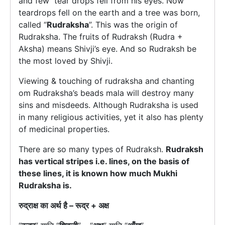
and few tear drops fell from his eyes. Now
teardrops fell on the earth and a tree was born,
called “
Rudraksha
”. This was the origin of
Rudraksha. The fruits of Rudraksh (Rudra +
Aksha) means Shivji’s eye. And so Rudraksh be
the most loved by Shivji.
Viewing & touching of rudraksha and chanting
om Rudraksha’s beads mala will destroy many
sins and misdeeds. Although Rudraksha is used
in many religious activities, yet it also has plenty
of medicinal properties.
There are so many types of Rudraksh.
Rudraksh
has vertical stripes i.e. lines, on the basis of
these lines, it is known how much Mukhi
Rudraksha is.
रुद्राक्ष का अर्थ है – रूद्र + अक्ष