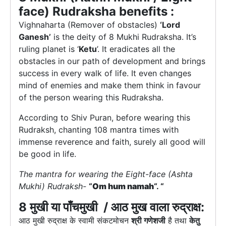
face) Rudraksha benefits :
Vighnaharta (Remover of obstacles)
‘Lord
Ganesh’
is the deity of 8 Mukhi Rudraksha. It’s
ruling planet is ‘
Ketu
’. It eradicates all the
obstacles in our path of development and brings
success in every walk of life. It even changes
mind of enemies and make them think in favour
of the person wearing this Rudraksha.
According to Shiv Puran, before wearing this
Rudraksh, chanting 108 mantra times with
immense reverence and faith, surely all good will
be good in life.
The mantra for wearing the Eight-face (Ashta
Mukhi) Rudraksh-
“
Om hum namah
“. “
8 मुखी या पाँच
मुखी
/ आठ
मुख वाला रुद्राक्ष:
आठ मुखी रुद्राक्ष के स्वामी संकटमोचन
श्री गणेशजी
है तथा
केतु